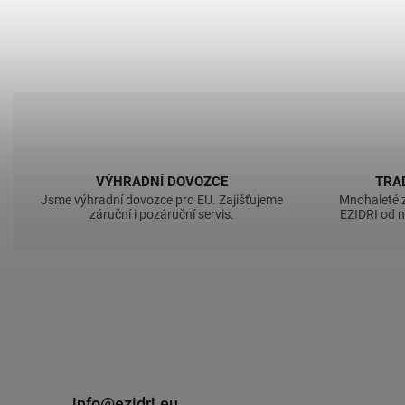
VÝHRADNÍ DOVOZCE
TRA
Jsme výhradní dovozce pro EU. Zajišťujeme
Mnohaleté 
záruční i pozáruční servis.
EZIDRI od 
info@ezidri.eu