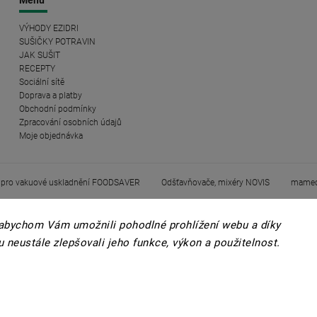
Menu
VÝHODY EZIDRI
SUŠIČKY POTRAVIN
JAK SUŠIT
RECEPTY
Sociální sítě
Doprava a platby
Obchodní podmínky
Zpracování osobních údajů
Moje objednávka
 pro vakuové uskladnění FOODSAVER
Odšťavňovače, mixéry NOVIS
mamed
abychom Vám umožnili pohodlné prohlížení webu a díky
 neustále zlepšovali jeho funkce, výkon a
použitelnost.
Copyright 2026
EZIDRI
. Všechna práva vyhrazena.
Upravit nastavení cookies
Vytvořil
Shoptet
| Design
Shoptak.cz