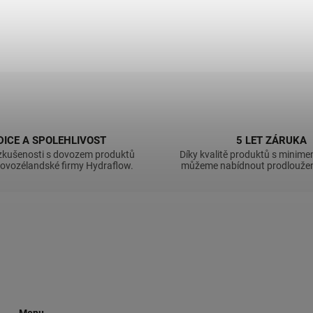
DICE A SPOLEHLIVOST
5 LET ZÁRUKA
zkušenosti s dovozem produktů
Díky kvalitě produktů s minim
novozélandské firmy Hydraflow.
můžeme nabídnout prodloužen