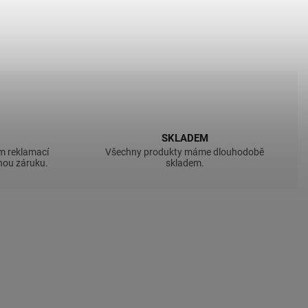
SKLADEM
em reklamací
Všechny produkty máme dlouhodobě
ou záruku.
skladem.