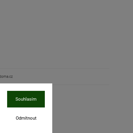
oma.cz
Souhlasím
Odmítnout