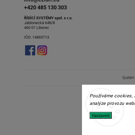
+420 485 130 303
ŘÍDÍCÍ SYSTÉMY spol. s r.o.
Jablonecká 648/8
460 01 Liberec
IČO: 14869713
Systém
Používáme cookies, 
analýze provozu webu
Nastavení