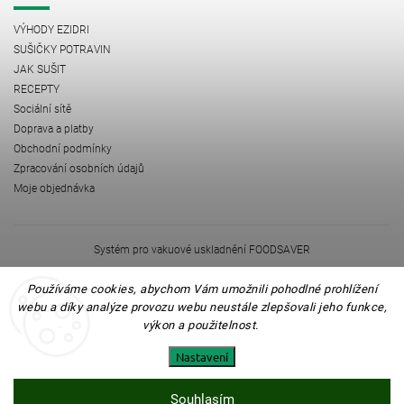
VÝHODY EZIDRI
SUŠIČKY POTRAVIN
JAK SUŠIT
RECEPTY
Sociální sítě
Doprava a platby
Obchodní podmínky
Zpracování osobních údajů
Moje objednávka
Systém pro vakuové uskladnění FOODSAVER
Odšťavňovače, mixéry NOVIS
mamedoma.cz
Používáme cookies, abychom Vám umožnili pohodlné prohlížení
webu a díky analýze provozu webu neustále zlepšovali jeho funkce,
výkon a
použitelnost.
Nastavení
Souhlasím