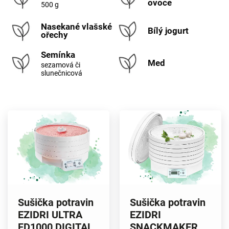
ovoce
500 g
Nasekané vlašské
Bílý jogurt
ořechy
Semínka
Med
sezamová či
slunečnicová
Sušička potravin
Sušička potravin
EZIDRI ULTRA
EZIDRI
FD1000 DIGITAL
SNACKMAKER