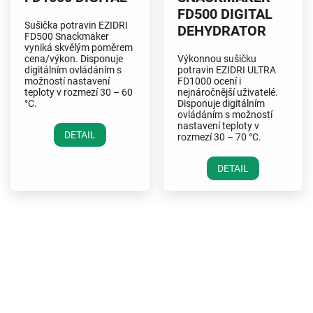
FD500 DIGITAL
Sušička potravin EZIDRI
DEHYDRATOR
FD500 Snackmaker
vyniká
skvělým poměrem
cena/výkon
. Disponuje
Výkonnou sušičku
digitálním ovládáním s
potravin EZIDRI ULTRA
možností nastavení
FD1000 ocení i
teploty v rozmezí 30 – 60
nejnáročnější uživatelé.
°C.
Disponuje
digitálním
ovládáním
s možností
nastavení teploty v
DETAIL
rozmezí 30 – 70 °C.
DETAIL