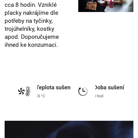
cca 8 hodin. Vzniklé
placky nakrájíme dle
potřeby na tyčinky,
trojúhelníky, kostky
apod. Doporučujeme
ihned ke konzumaci.
Doba sušení
Teplota sušení
8 hod
55 °C