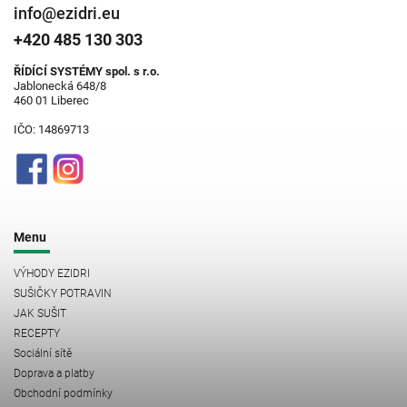
info@ezidri.eu
+420 485 130 303
ŘÍDÍCÍ SYSTÉMY spol. s r.o.
Jablonecká 648/8
460 01 Liberec
IČO: 14869713
Menu
VÝHODY EZIDRI
SUŠIČKY POTRAVIN
JAK SUŠIT
RECEPTY
Sociální sítě
Doprava a platby
Obchodní podmínky