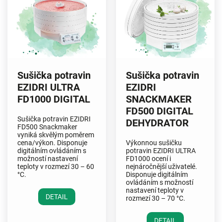
Sušička potravin
Sušička potravin
EZIDRI ULTRA
EZIDRI
FD1000 DIGITAL
SNACKMAKER
FD500 DIGITAL
Sušička potravin EZIDRI
DEHYDRATOR
FD500 Snackmaker
vyniká
skvělým poměrem
cena/výkon
. Disponuje
Výkonnou sušičku
digitálním ovládáním s
potravin EZIDRI ULTRA
možností nastavení
FD1000 ocení i
teploty v rozmezí 30 – 60
nejnáročnější uživatelé.
°C.
Disponuje
digitálním
ovládáním
s možností
nastavení teploty v
DETAIL
rozmezí 30 – 70 °C.
DETAIL