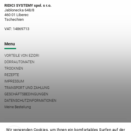
RIDICI SYSTEMY spol. s r.o.
Jablonecka 648/8
460 01 Liberec
Tschechien
VAT: 14869713
Menu
VORTEILE VON EZIDRI
DÖRRAUTOMATEN
TROCKNEN
REZEPTE
IMPRESSUM
TRANSPORT UND ZAHLUNG
GESCHÄFTSBEDINGUNGEN
DATENSCHUTZINFORMATIONEN
Meine Bestellung
FOODSAVER
NOVIS
mamedoma.cz
Wir verwenden Cookies, um Ihnen ein komfortables Surfen auf der